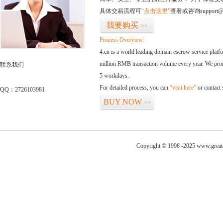
具体交易流程可
“点击这里”
查看或咨询support@
我要购买
>>
Process Overview:
4.cn is a world leading domain escrow service plat
million RMB transaction volume every year. We promi
联系我们
5 workdays.
For detailed process, you can
“visit here”
or contact
QQ：2726103981
BUY NOW
>>
Copyright © 1998 -2025 www.greate