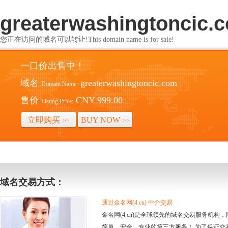
greaterwashingtoncic.
您正在访问的域名可以转让!This domain name is for sale!
一口价出售中！
域名
greaterwashingtoncic.com
Domain Name:
售价
CNY 999.00
Listing Price:
立即购买
BUY NOW
>>
>>
域名交易方式：
通过金名网(4.cn) 中介交易
金名网(4.cn)是全球领先的域名交易服务机
简单、安全、专业的第三方服务！ 为了保证交